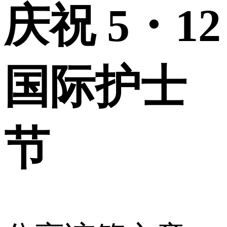
庆祝 5・12
国际护士
节